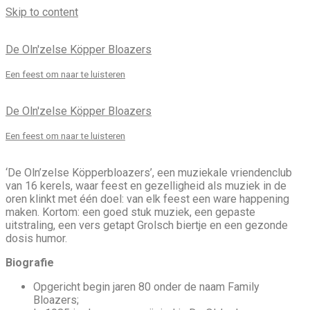
Skip to content
De Oln'zelse Köpper Bloazers
Een feest om naar te luisteren
De Oln'zelse Köpper Bloazers
Een feest om naar te luisteren
‘De Oln’zelse Köpperbloazers’, een muziekale vriendenclub
van 16 kerels, waar feest en gezelligheid als muziek in de
oren klinkt met één doel: van elk feest een ware happening
maken. Kortom: een goed stuk muziek, een gepaste
uitstraling, een vers getapt Grolsch biertje en een gezonde
dosis humor.
Biografie
Opgericht begin jaren 80 onder de naam Family
Bloazers;