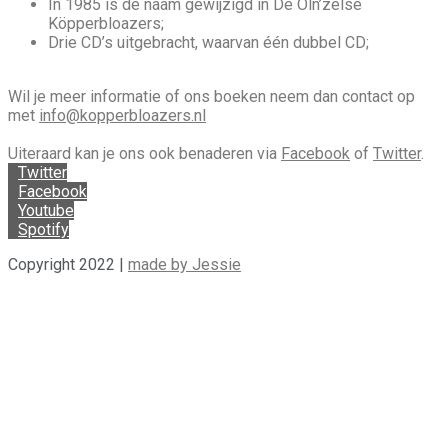
In 1985 is de naam gewijzigd in De Oln’zelse
Köpperbloazers;
Drie CD’s uitgebracht, waarvan één dubbel CD;
Wil je meer informatie of ons boeken neem dan contact op
met
info@kopperbloazers.nl
Uiteraard kan je ons ook benaderen via
Facebook
of
Twitter
.
Twitter
Facebook
Youtube
Spotify
Copyright 2022 |
made by Jessie